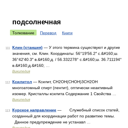
подсолнечная
Толкование
Перевод
Книги
Клин (станция)
— У этого термина существуют и другие
111
значения, см. Клин. Координаты: 56°19′56.2″ с.&#160;ш.
36°42′40.3″ в.&#160;д. / 56.332278° с.&#160;ш. 36.711194°
в.&#160;д.&#160; …
Википедия
Ксилитол
— Ксилит, CH2OH(CHOH)3CH2OH
112
многоатомный спирт (пентит), оптически неактивный
изомер. Кристаллы ксилита Содержание 1 Свойства …
Википедия
Курское направление
— Служебный список статей,
113
созданный для координации работ по развитию темы.
Данное предупреждение не устанавл …