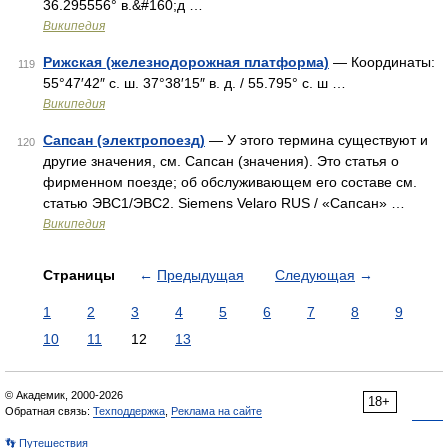
36.295556° в.&#160;д …
Википедия
Рижская (железнодорожная платформа)
— Координаты:
119
55°47′42″ с. ш. 37°38′15″ в. д. / 55.795° с. ш …
Википедия
Сапсан (электропоезд)
— У этого термина существуют и
120
другие значения, см. Сапсан (значения). Это статья о
фирменном поезде; об обслуживающем его составе см.
статью ЭВС1/ЭВС2. Siemens Velaro RUS / «Сапсан» …
Википедия
Страницы
←
Предыдущая
Следующая
→
1
2
3
4
5
6
7
8
9
10
11
12
13
© Академик, 2000-2026
18+
Обратная связь:
Техподдержка
,
Реклама на сайте
👣 Путешествия