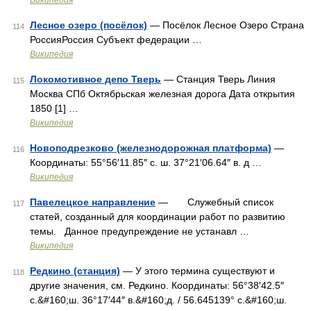
Википедия
Лесное озеро (посёлок)
— Посёлок Лесное Озеро Страна
114
РоссияРоссия Субъект федерации …
Википедия
Локомотивное депо Тверь
— Станция Тверь Линия
115
Москва СПб Октябрьская железная дорога Дата открытия
1850 [1] …
Википедия
Новоподрезково (железнодорожная платформа)
—
116
Координаты: 55°56′11.85″ с. ш. 37°21′06.64″ в. д …
Википедия
Павелецкое направление
— Служебный список
117
статей, созданный для координации работ по развитию
темы. Данное предупреждение не устанавл …
Википедия
Редкино (станция)
— У этого термина существуют и
118
другие значения, см. Редкино. Координаты: 56°38′42.5″
с.&#160;ш. 36°17′44″ в.&#160;д. / 56.645139° с.&#160;ш.